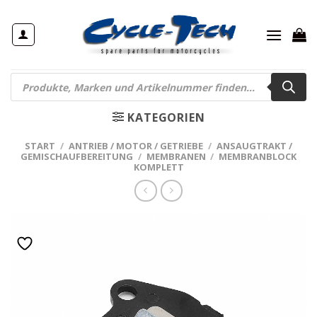
Zum
Inhalt
springen
Products
search
KATEGORIEN
START
/
ANTRIEB / MOTOR / GETRIEBE
/
ANSAUGTRAKT /
GEMISCHAUFBEREITUNG
/
MEMBRANEN
/
MEMBRANBLOCK
KOMPLETT