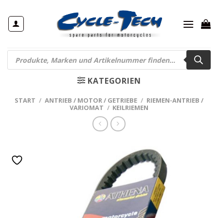
Zum
Inhalt
springen
Products
search
KATEGORIEN
START
/
ANTRIEB / MOTOR / GETRIEBE
/
RIEMEN-ANTRIEB /
VARIOMAT
/
KEILRIEMEN