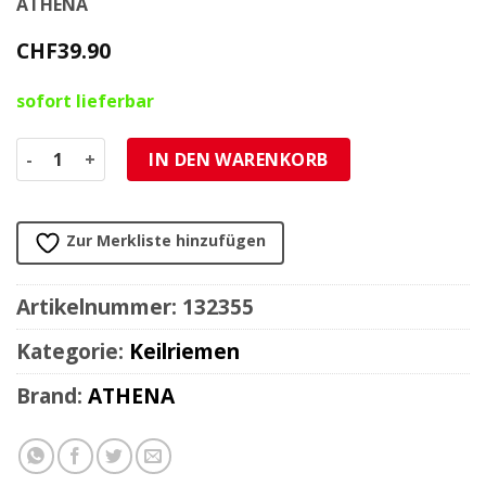
ATHENA
CHF
39.90
sofort lieferbar
Keilriemen Athena Yamaha Majesty/Maxter Menge
IN DEN WARENKORB
Zur Merkliste hinzufügen
Artikelnummer:
132355
Kategorie:
Keilriemen
Brand:
ATHENA