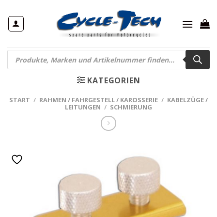
Zum
Inhalt
springen
Products
search
KATEGORIEN
START
/
RAHMEN / FAHRGESTELL / KAROSSERIE
/
KABELZÜGE /
LEITUNGEN
/
SCHMIERUNG