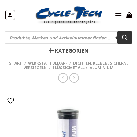
Zum
Inhalt
springen
Products
search
KATEGORIEN
START
/
WERKSTATTBEDARF
/
DICHTEN, KLEBEN, SICHERN,
VERSIEGELN
/
FLÜSSIGMETALL / -ALUMINIUM