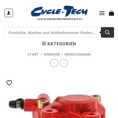
Zum
Inhalt
springen
Products
search
KATEGORIEN
START
/
BREMSEN
/
BREMSZANGEN