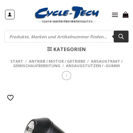
Zum
Inhalt
springen
Products
search
KATEGORIEN
START
/
ANTRIEB / MOTOR / GETRIEBE
/
ANSAUGTRAKT /
GEMISCHAUFBEREITUNG
/
ANSAUGSTUTZEN / -GUMMI