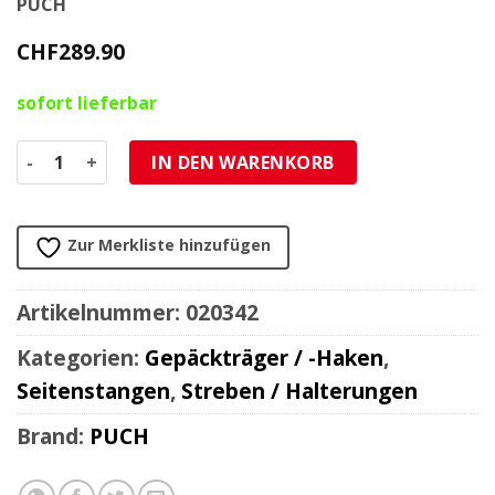
PUCH
CHF
289.90
sofort lieferbar
Anbauteile gedreht Puch Maxi N chrom Menge
IN DEN WARENKORB
Zur Merkliste hinzufügen
Artikelnummer:
020342
Kategorien:
Gepäckträger / -Haken
,
Seitenstangen
,
Streben / Halterungen
Brand:
PUCH