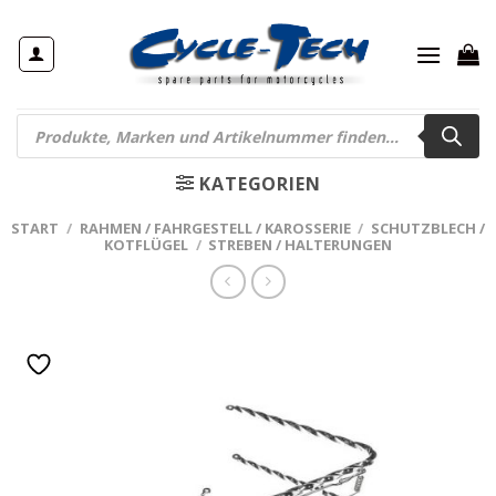
Zum
Inhalt
springen
Products
search
KATEGORIEN
START
/
RAHMEN / FAHRGESTELL / KAROSSERIE
/
SCHUTZBLECH /
KOTFLÜGEL
/
STREBEN / HALTERUNGEN