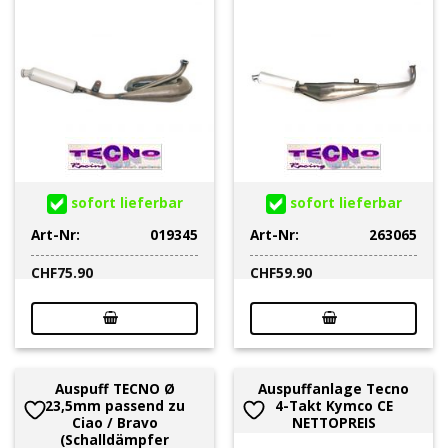
sofort lieferbar
sofort lieferbar
Art-Nr:
019345
Art-Nr:
263065
CHF
75.90
CHF
59.90
Auspuff TECNO Ø
Auspuffanlage Tecno
23,5mm passend zu
4-Takt Kymco CE
Ciao / Bravo
NETTOPREIS
(Schalldämpfer