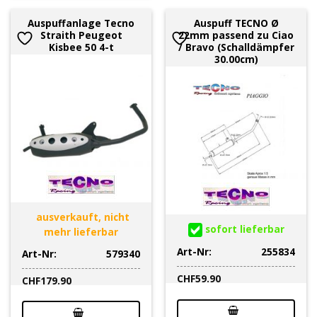
Auspuffanlage Tecno
Auspuff TECNO Ø
Straith Peugeot
22mm passend zu Ciao
Kisbee 50 4-t
/ Bravo (Schalldämpfer
30.00cm)
ausverkauft, nicht
sofort lieferbar
mehr lieferbar
Art-Nr:
255834
Art-Nr:
579340
CHF
59.90
CHF
179.90