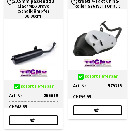
23.5mm passend zu
Streetl 4-Takt China-
Ciao/MIX/Bravo
Roller GY6 NETTOPREIS
(Schalldämpfer
30.00cm)
sofort lieferbar
Art-Nr:
579315
sofort lieferbar
Art-Nr:
255619
CHF
99.95
CHF
48.85