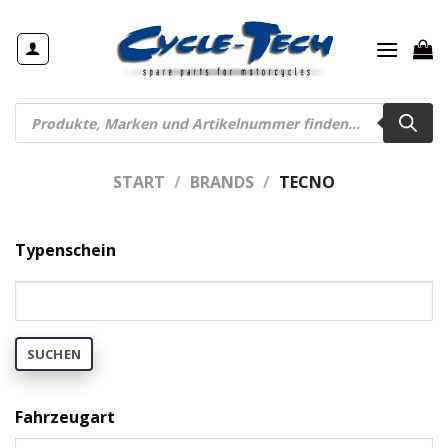
Zum
Inhalt
springen
Products
search
START
/
BRANDS
/
TECNO
Typenschein
SUCHEN
Fahrzeugart