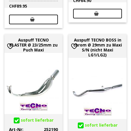
CHF
64.90
CHF
89.95
Auspuff TECNO
Auspuff TECNO BOSS in
BLASTER Ø 23/25mm zu
chrom Ø 29mm zu Maxi
Puch Maxi
S/N (nicht Maxi
LG1/LG2)
sofort lieferbar
sofort lieferbar
Art-Nr:
252190