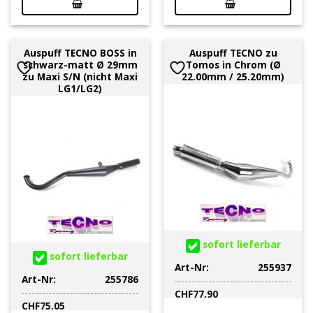
Auspuff TECNO BOSS in
Auspuff TECNO zu
schwarz-matt Ø 29mm
Tomos in Chrom (Ø
zu Maxi S/N (nicht Maxi
22.00mm / 25.20mm)
LG1/LG2)
sofort lieferbar
sofort lieferbar
Art-Nr:
255937
Art-Nr:
255786
CHF
77.90
CHF
75.05