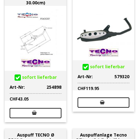
30.00cm)
sofort lieferbar
Art-Nr:
579320
sofort lieferbar
Art-Nr:
254898
CHF
119.95
CHF
43.05
Auspuff TECNO Ø
Auspuffanlage Tecno