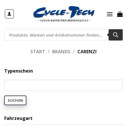
Zum
Inhalt
springen
Products
search
START
/
BRANDS
/
CARENZI
Typenschein
SUCHEN
Fahrzeugart