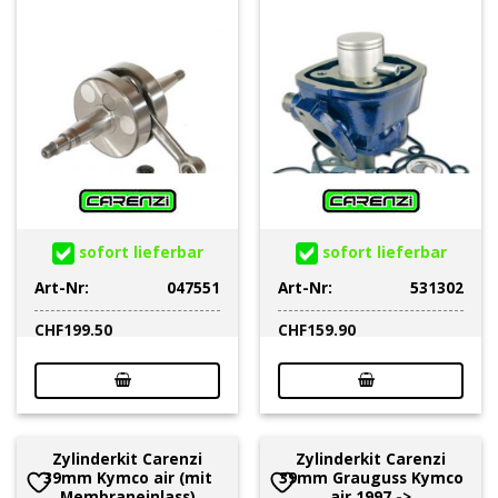
sofort lieferbar
sofort lieferbar
Art-Nr:
047551
Art-Nr:
531302
CHF
199.50
CHF
159.90
Zylinderkit Carenzi
Zylinderkit Carenzi
39mm Kymco air (mit
39mm Grauguss Kymco
Membraneinlass)
air 1997 ->