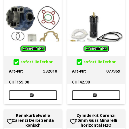
sofort lieferbar
sofort lieferbar
Art-Nr:
532010
Art-Nr:
077969
CHF
159.90
CHF
42.90
Rennkurbelwelle
Zylinderkit Carenzi
Carenzi Derbi Senda
40mm Guss Minarelli
konisch
horizontal H2O