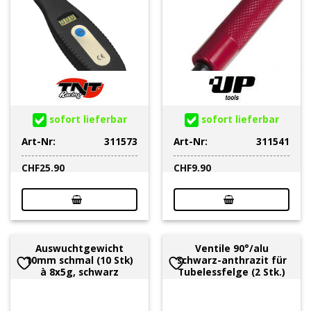
sofort lieferbar
sofort lieferbar
Art-Nr:
311573
Art-Nr:
311541
CHF
25.90
CHF
9.90
Auswuchtgewicht
Ventile 90°/alu
10mm schmal (10 Stk)
schwarz-anthrazit für
à 8x5g, schwarz
Tubelessfelge (2 Stk.)