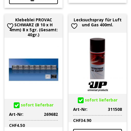
Klebeblei PROVAC
Lecksuchspray für Luft
SCHWARZ (B 10 x H
und Gas 400ml.
4mm) 8 x 5gr. (Gesamt:
40gr.)
sofort lieferbar
sofort lieferbar
Art-Nr:
311508
Art-Nr:
269682
CHF
34.90
CHF
4.50