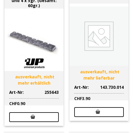
und 4 x 5gr. (Gesamt:
60gr.)
ausverkauft, nicht
ausverkauft, nicht
mehr lieferbar
mehr erhältlich
Art-Nr:
143.730.014
Art-Nr:
255643
CHF
3.90
CHF
0.90