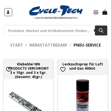
Zum
Inhalt
springen
Products
search
START
/
WERKSTATTBEDARF
/
PNEU-SERVICE
Klebeblei NN
Lecksuchspray für Luft
PRODUCTS VERCHROMT
und Gas 400ml.
3 x 10gr. und 3 x 5gr.
(Gesamt: 45gr.)