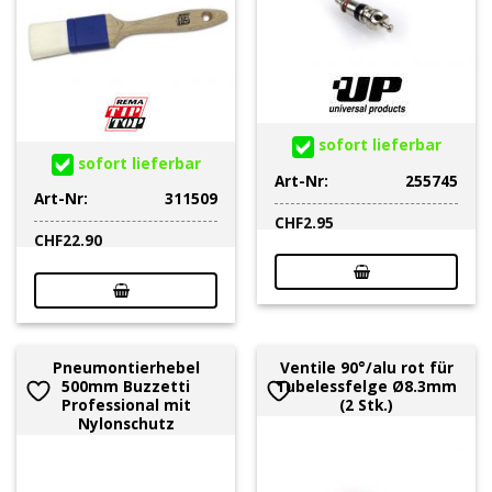
sofort lieferbar
sofort lieferbar
Art-Nr:
255745
Art-Nr:
311509
CHF
2.95
CHF
22.90
Pneumontierhebel
Ventile 90°/alu rot für
500mm Buzzetti
Tubelessfelge Ø8.3mm
Professional mit
(2 Stk.)
Nylonschutz