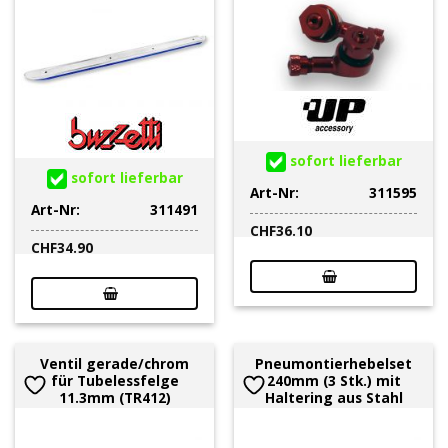
sofort lieferbar
sofort lieferbar
Art-Nr:
311595
Art-Nr:
311491
CHF
36.10
CHF
34.90
Ventil gerade/chrom
Pneumontierhebelset
für Tubelessfelge
240mm (3 Stk.) mit
11.3mm (TR412)
Haltering aus Stahl