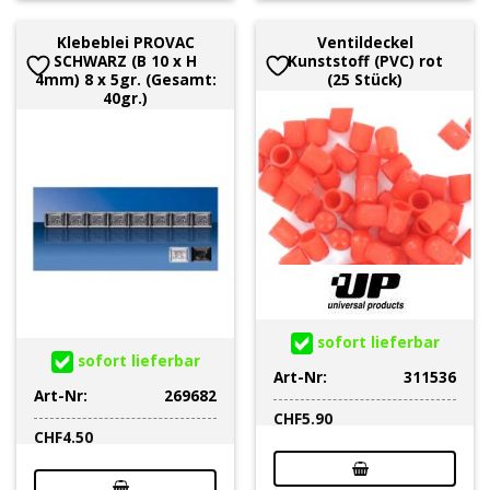
Klebeblei PROVAC
Ventildeckel
SCHWARZ (B 10 x H
Kunststoff (PVC) rot
4mm) 8 x 5gr. (Gesamt:
(25 Stück)
40gr.)
sofort lieferbar
sofort lieferbar
Art-Nr:
311536
Art-Nr:
269682
CHF
5.90
CHF
4.50