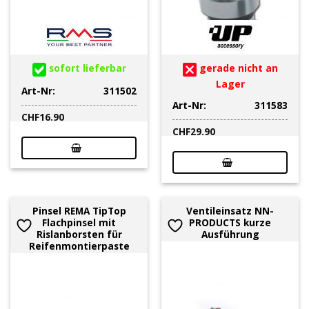
sofort lieferbar
gerade nicht an
Lager
Art-Nr:
311502
Art-Nr:
311583
CHF
16.90
CHF
29.90
Pinsel REMA TipTop
Ventileinsatz NN-
Flachpinsel mit
PRODUCTS kurze
Rislanborsten für
Ausführung
Reifenmontierpaste