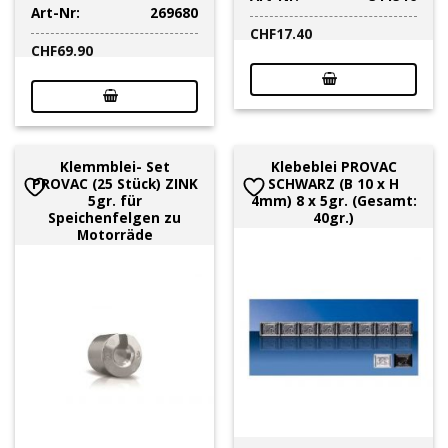
Art-Nr:
269680
CHF
17.40
CHF
69.90
Klemmblei- Set
Klebeblei PROVAC
PROVAC (25 Stück) ZINK
SCHWARZ (B 10 x H
5gr. für
4mm) 8 x 5gr. (Gesamt:
Speichenfelgen zu
40gr.)
Motorräde