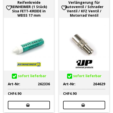
Reifenkreide
Verlängerung für
REINHEIMER (1 Stück)
Autoventil / Schrader
Sisa FETT-KREIDE in
Ventil / KFZ Ventil /
WEISS 17 mm
Motorrad Ventil
sofort lieferbar
sofort lieferbar
Art-Nr:
262336
Art-Nr:
264629
CHF
4.90
CHF
4.90