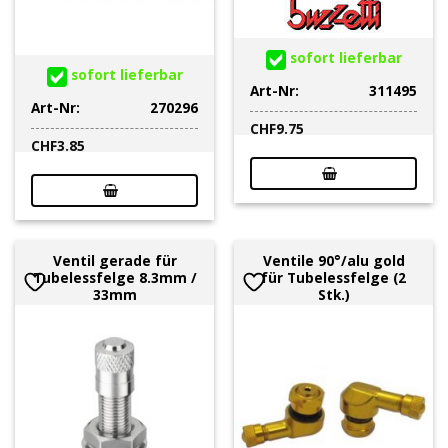
sofort lieferbar
sofort lieferbar
Art-Nr:
311495
Art-Nr:
270296
CHF
9.75
CHF
3.85
Ventil gerade für
Ventile 90°/alu gold
Tubelessfelge 8.3mm /
für Tubelessfelge (2
33mm
Stk.)