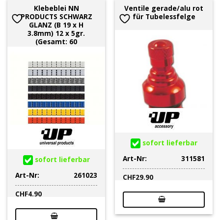
Klebeblei NN
Ventile gerade/alu rot
PRODUCTS SCHWARZ
für Tubelessfelge
GLANZ (B 19 x H
3.8mm) 12 x 5gr.
(Gesamt: 60
sofort lieferbar
Art-Nr:
311581
sofort lieferbar
Art-Nr:
261023
CHF
29.90
CHF
4.90