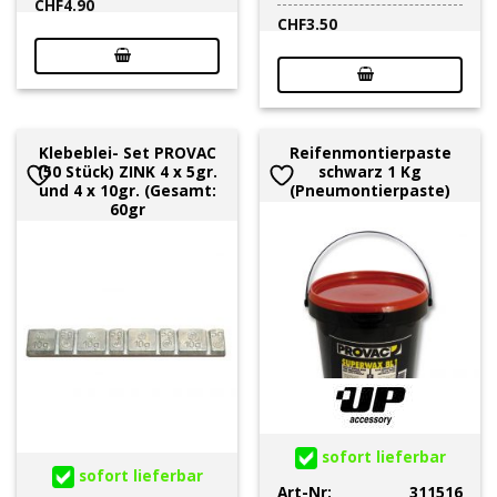
CHF
4.90
CHF
3.50
Klebeblei- Set PROVAC
Reifenmontierpaste
(50 Stück) ZINK 4 x 5gr.
schwarz 1 Kg
und 4 x 10gr. (Gesamt:
(Pneumontierpaste)
60gr
sofort lieferbar
sofort lieferbar
Art-Nr:
311516