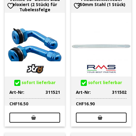
eloxiert (2 Stück) für
250mm Stahl (1 Stück)
Tubelessfelge
sofort lieferbar
sofort lieferbar
Art-Nr:
311521
Art-Nr:
311502
CHF
16.50
CHF
16.90