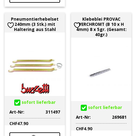
Pneumontierhebelset
Klebeblei PROVAC
240mm (3 Stk.) mit
VERCHROMT (B 10 x H
Haltering aus Stahl
4mm) 8 x 5gr. (Gesamt:
40gr.)
sofort lieferbar
sofort lieferbar
Art-Nr:
311497
Art-Nr:
269681
CHF
47.90
CHF
4.90