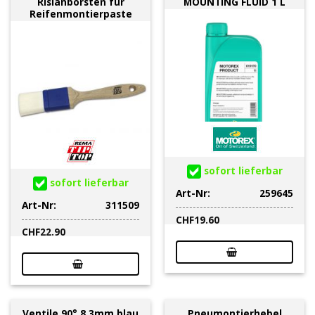
Rislanborsten für
MOUNTING FLUID 1 L
Reifenmontierpaste
sofort lieferbar
sofort lieferbar
Art-Nr:
259645
Art-Nr:
311509
CHF
19.60
CHF
22.90
Ventile 90° 8.3mm blau
Pneumontierhebel