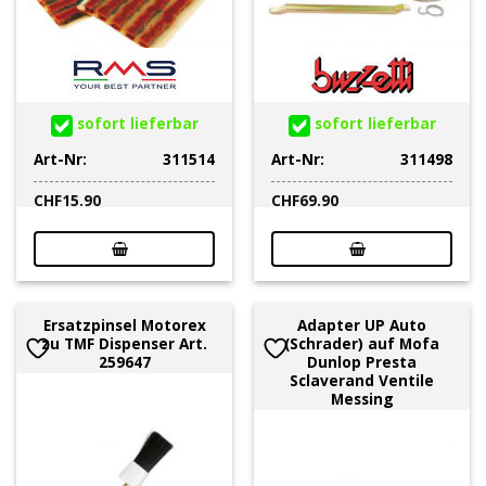
sofort lieferbar
sofort lieferbar
Art-Nr:
311514
Art-Nr:
311498
CHF
15.90
CHF
69.90
Ersatzpinsel Motorex
Adapter UP Auto
zu TMF Dispenser Art.
(Schrader) auf Mofa
259647
Dunlop Presta
Sclaverand Ventile
Messing