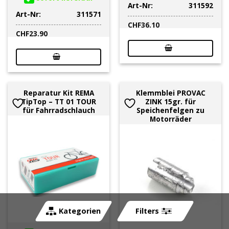
Art-Nr:
311592
Art-Nr:
311571
CHF
36.10
CHF
23.90
Reparatur Kit REMA
Klemmblei PROVAC
TipTop – TT 01 TOUR
ZINK 15gr. für
für Fahrradschlauch
Speichenfelgen zu
Motorräder
Kategorien
Filters