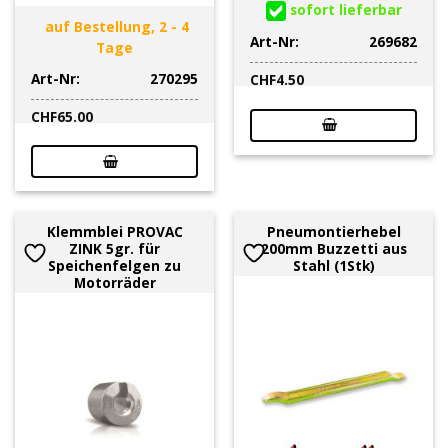
sofort lieferbar
auf Bestellung, 2 - 4
Art-Nr:
269682
Tage
Art-Nr:
270295
CHF
4.50
CHF
65.00
Klemmblei PROVAC
Pneumontierhebel
ZINK 5gr. für
200mm Buzzetti aus
Speichenfelgen zu
Stahl (1Stk)
Motorräder