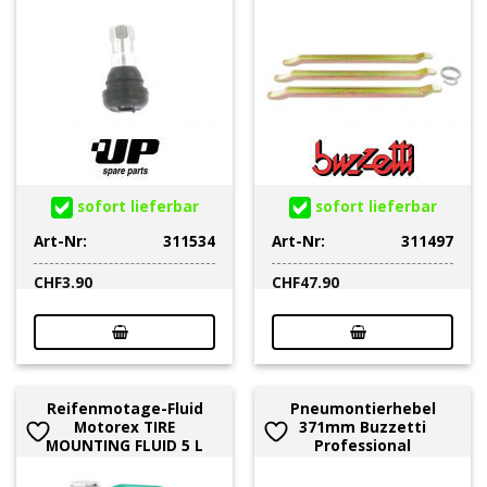
sofort lieferbar
sofort lieferbar
Art-Nr:
311534
Art-Nr:
311497
CHF
3.90
CHF
47.90
Reifenmotage-Fluid
Pneumontierhebel
Motorex TIRE
371mm Buzzetti
MOUNTING FLUID 5 L
Professional