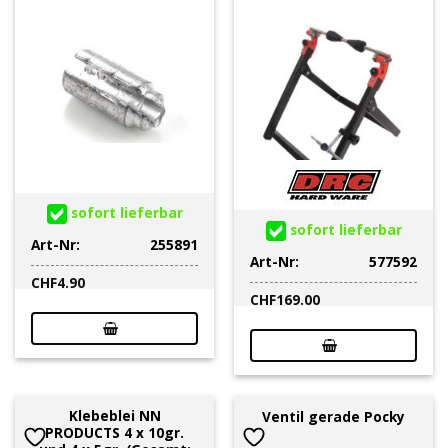
sofort lieferbar
sofort lieferbar
Art-Nr:
255891
Art-Nr:
577592
CHF
4.90
CHF
169.00
Klebeblei NN
Ventil gerade Pocky
PRODUCTS 4 x 10gr.