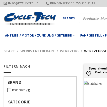
Zum
INFO@CYCLE-TECH.CH
KUNDENSERVICE: 055 211 11 11
Inhalt
springen
Products
BRANDS
search
ANTRIEB / MOTOR / ZÜNDUNG / GETRIEBE
FAHRGESTELL /
START
/
WERKSTATTBEDARF
/
WERKZEUG
/
WERKZEUGSE
FILTERN NACH
Spezialwer
Kurbelw
BRAND
BYE BIKE
1
KATEGORIE