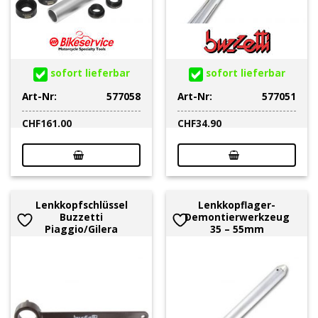
sofort lieferbar
sofort lieferbar
Art-Nr:
577058
Art-Nr:
577051
CHF
161.00
CHF
34.90
Lenkkopfschlüssel
Lenkkopflager-
Buzzetti
Demontierwerkzeug
Piaggio/Gilera
35 – 55mm