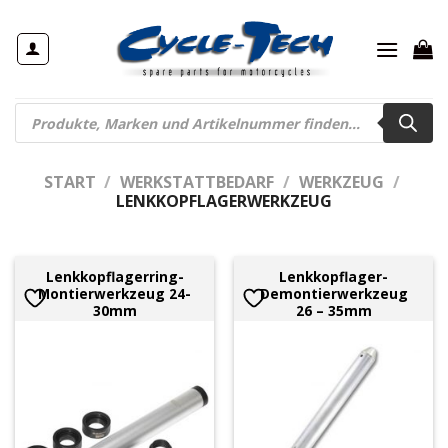
Zum
Inhalt
springen
Products
search
START
/
WERKSTATTBEDARF
/
WERKZEUG
/
LENKKOPFLAGERWERKZEUG
Lenkkopflagerring-
Lenkkopflager-
Montierwerkzeug 24-
Demontierwerkzeug
30mm
26 – 35mm