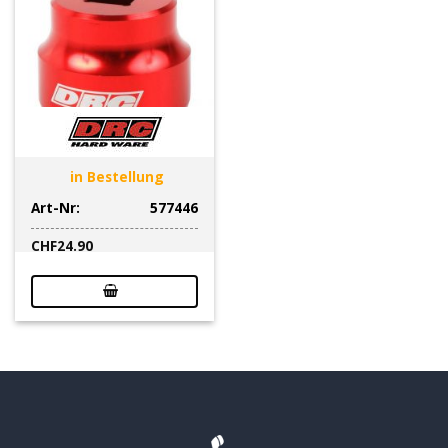
in Bestellung
Art-Nr:
577446
CHF
24.90