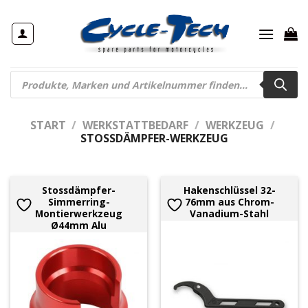
Zum
Inhalt
springen
Products
search
START
/
WERKSTATTBEDARF
/
WERKZEUG
/
STOSSDÄMPFER-WERKZEUG
Stossdämpfer-
Hakenschlüssel 32-
Simmerring-
76mm aus Chrom-
Montierwerkzeug
Vanadium-Stahl
Ø44mm Alu