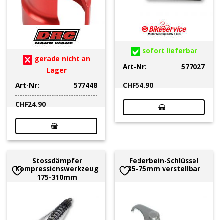
sofort lieferbar
gerade nicht an
Art-Nr:
577027
Lager
Art-Nr:
577448
CHF
54.90
CHF
24.90
Stossdämpfer
Federbein-Schlüssel
Kompressionswerkzeug
35-75mm verstellbar
175-310mm