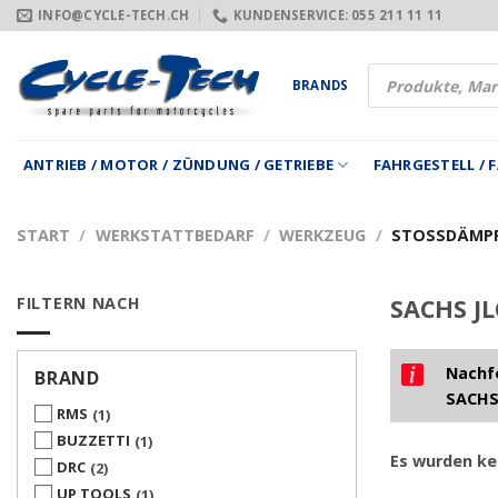
Zum
INFO@CYCLE-TECH.CH
KUNDENSERVICE: 055 211 11 11
Inhalt
springen
Products
BRANDS
search
ANTRIEB / MOTOR / ZÜNDUNG / GETRIEBE
FAHRGESTELL /
START
/
WERKSTATTBEDARF
/
WERKZEUG
/
STOSSDÄMPF
FILTERN NACH
SACHS JL
Nachfo
BRAND
SACHS
RMS
1
BUZZETTI
1
Es wurden ke
DRC
2
UP TOOLS
1