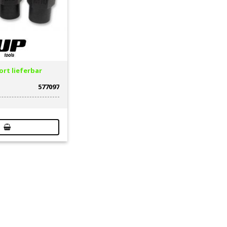
rt lieferbar
577097