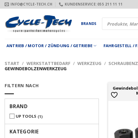
Zum
INFO@CYCLE-TECH.CH
KUNDENSERVICE: 055 211 11 11
Inhalt
springen
Products
BRANDS
search
ANTRIEB / MOTOR / ZÜNDUNG / GETRIEBE
FAHRGESTELL /
START
/
WERKSTATTBEDARF
/
WERKZEUG
/
SCHRAUBENZI
GEWINDEBOLZENWERKZEUG
FILTERN NACH
Gewindebol
BRAND
UP TOOLS
1
KATEGORIE