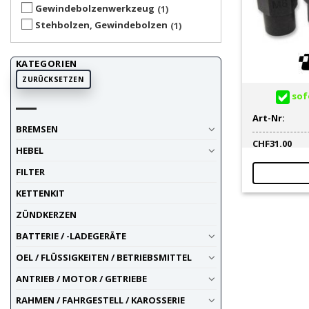
Gewindebolzenwerkzeug
1
Stehbolzen, Gewindebolzen
1
KATEGORIEN
ZURÜCKSETZEN
sofo
Art-Nr:
BREMSEN
CHF
31.00
HEBEL
FILTER
KETTENKIT
ZÜNDKERZEN
BATTERIE / -LADEGERÄTE
OEL / FLÜSSIGKEITEN / BETRIEBSMITTEL
ANTRIEB / MOTOR / GETRIEBE
RAHMEN / FAHRGESTELL / KAROSSERIE