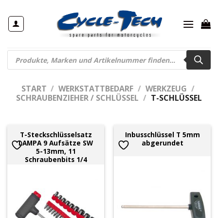
Zum
Inhalt
springen
Products
search
START
/
WERKSTATTBEDARF
/
WERKZEUG
/
SCHRAUBENZIEHER / SCHLÜSSEL
/
T-SCHLÜSSEL
T-Steckschlüsselsatz
Inbusschlüssel T 5mm
LAMPA 9 Aufsätze SW
abgerundet
5-13mm, 11
Schraubenbits 1/4