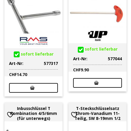
sofort lieferbar
sofort lieferbar
Art-Nr:
577044
Art-Nr:
577317
CHF
9.90
CHF
14.70
Inbusschlüssel T
T-Steckschlüsselsatz
Kombination 4/5/6mm
Chrom-Vanadium 11-
(für unterwegs)
Teilig, SW 8-19mm 1/2