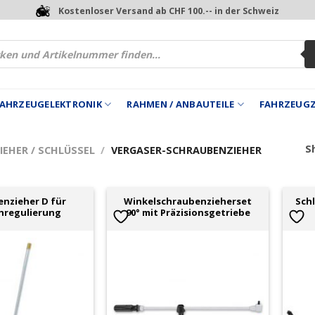
Kostenloser Versand ab CHF 100.-- in der Schweiz
 FAHRZEUGELEKTRONIK
RAHMEN / ANBAUTEILE
FAHRZEUG
Sh
EHER / SCHLÜSSEL
/
VERGASER-SCHRAUBENZIEHER
nzieher D für
Winkelschraubenzieherset
Sch
hregulierung
90° mit Präzisionsgetriebe