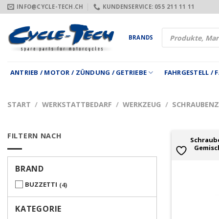
Zum
INFO@CYCLE-TECH.CH
KUNDENSERVICE: 055 211 11 11
Inhalt
springen
Products
BRANDS
search
ANTRIEB / MOTOR / ZÜNDUNG / GETRIEBE
FAHRGESTELL /
START
/
WERKSTATTBEDARF
/
WERKZEUG
/
SCHRAUBENZI
FILTERN NACH
Schraube
Gemisc
BRAND
BUZZETTI
4
KATEGORIE