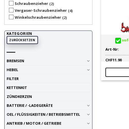
Schraubenzieher
2
Vergaser-Schraubenzieher
4
Winkelschraubenzieher
2
KATEGORIEN
sofo
ZURÜCKSETZEN
Art-Nr:
CHF
11.90
BREMSEN
HEBEL
FILTER
KETTENKIT
ZÜNDKERZEN
BATTERIE / -LADEGERÄTE
OEL / FLÜSSIGKEITEN / BETRIEBSMITTEL
ANTRIEB / MOTOR / GETRIEBE