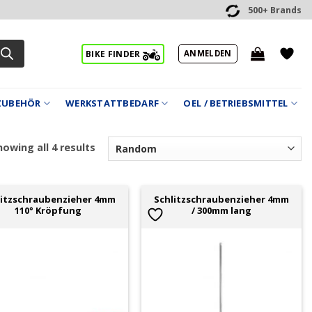
500+ Brands
ANMELDEN
BIKE FINDER
ZUBEHÖR
WERKSTATTBEDARF
OEL / BETRIEBSMITTEL
owing all 4 results
litzschraubenzieher 4mm
Schlitzschraubenzieher 4mm
110° Kröpfung
/ 300mm lang