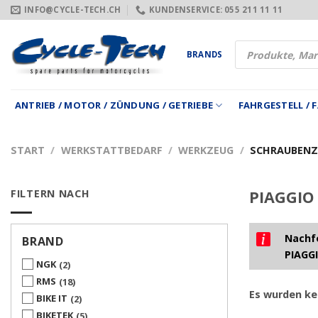
Zum
INFO@CYCLE-TECH.CH
KUNDENSERVICE: 055 211 11 11
Inhalt
springen
Products
BRANDS
search
ANTRIEB / MOTOR / ZÜNDUNG / GETRIEBE
FAHRGESTELL /
START
/
WERKSTATTBEDARF
/
WERKZEUG
/
SCHRAUBENZI
FILTERN NACH
PIAGGIO 
Nachfo
BRAND
PIAGGI
NGK
2
RMS
18
Es wurden ke
BIKE IT
2
BIKETEK
5