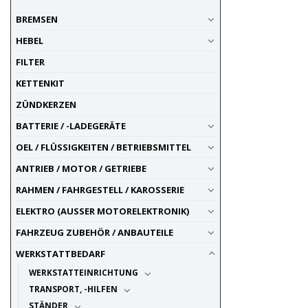
Speichenschlüssel
5
BREMSEN
Stehbolzen, Gewindebolzen
1
T-Schlüssel
16
HEBEL
Torx-Schlüssel
12
FILTER
Vergaser-Schraubenzieher
4
KETTENKIT
Winkelschraubenzieher
2
Zubehör / Hilfsmittel
3
ZÜNDKERZEN
BATTERIE / -LADEGERÄTE
OEL / FLÜSSIGKEITEN / BETRIEBSMITTEL
ANTRIEB / MOTOR / GETRIEBE
RAHMEN / FAHRGESTELL / KAROSSERIE
ELEKTRO (AUSSER MOTORELEKTRONIK)
FAHRZEUG ZUBEHÖR / ANBAUTEILE
WERKSTATTBEDARF
WERKSTATTEINRICHTUNG
TRANSPORT, -HILFEN
STÄNDER