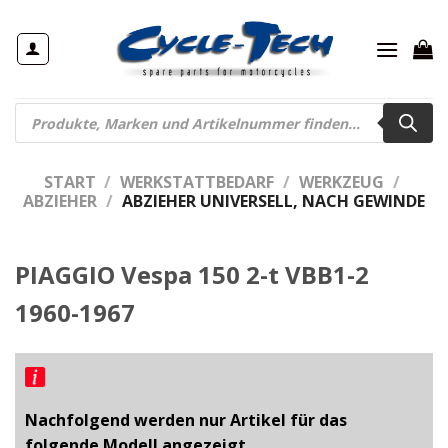
Zum
Inhalt
springen
Products
search
START
/
WERKSTATTBEDARF
/
WERKZEUG
/
ABZIEHER
/
ABZIEHER UNIVERSELL, NACH GEWINDE
PIAGGIO Vespa 150 2-t VBB1-2
1960-1967
Nachfolgend werden nur Artikel für das
folgende Modell angezeigt