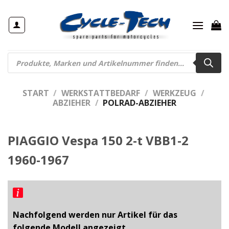
Zum
Inhalt
springen
Products
search
START
/
WERKSTATTBEDARF
/
WERKZEUG
/
ABZIEHER
/
POLRAD-ABZIEHER
PIAGGIO Vespa 150 2-t VBB1-2
1960-1967
Nachfolgend werden nur Artikel für das
folgende Modell angezeigt