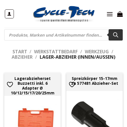
Zum
Inhalt
springen
Products
search
START
/
WERKSTATTBEDARF
/
WERKZEUG
/
ABZIEHER
/
LAGER-ABZIEHER (INNEN/AUSSEN)
Lagerabzieherset
Spreizkörper 15-17mm
Buzzetti inkl. 6
zu 577481 Abzieher-Set
Adapter Ø
10/12/15/17/20/25mm