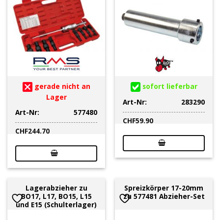
gerade nicht an
sofort lieferbar
Lager
Art-Nr:
283290
Art-Nr:
577480
CHF
59.90
CHF
244.70
Lagerabzieher zu
Spreizkörper 17-20mm
BO17, L17, BO15, L15
zu 577481 Abzieher-Set
und E15 (Schulterlager)