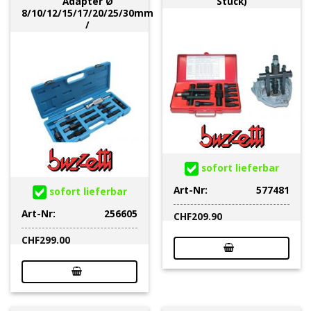
Adapter Ø
Stück)
8/10/12/15/17/20/25/30mm
/
sofort lieferbar
Art-Nr:
577481
sofort lieferbar
Art-Nr:
256605
CHF
209.90
CHF
299.00