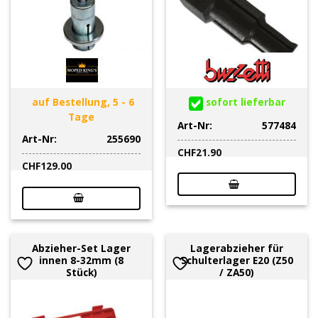
auf Bestellung, 5 - 6
sofort lieferbar
Tage
Art-Nr:
577484
Art-Nr:
255690
CHF
21.90
CHF
129.00
Abzieher-Set Lager
Lagerabzieher für
innen 8-32mm (8
Schulterlager E20 (Z50
Stück)
/ ZA50)