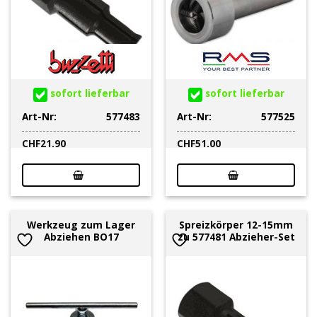
sofort lieferbar
sofort lieferbar
Art-Nr:
577483
Art-Nr:
577525
CHF
21.90
CHF
51.00
Werkzeug zum Lager
Spreizkörper 12-15mm
Abziehen BO17
zu 577481 Abzieher-Set