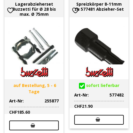
Lagerabzieherset
Spreizkörper 8-11mm
Buzzetti für Ø 28 bis
zu 577481 Abzieher-Set
max. Ø 75mm
auf Bestellung, 5 - 6
sofort lieferbar
Tage
Art-Nr:
577482
Art-Nr:
255877
CHF
21.90
CHF
185.60