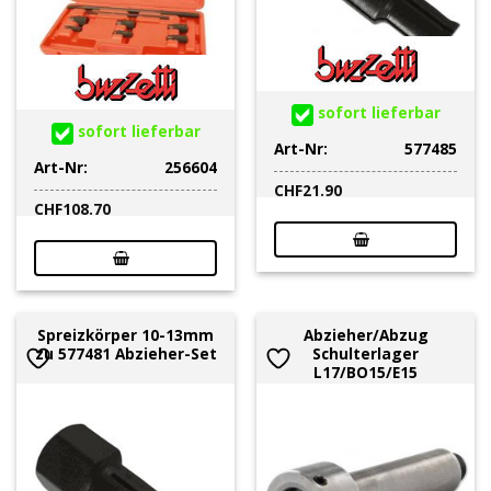
sofort lieferbar
sofort lieferbar
Art-Nr:
577485
Art-Nr:
256604
CHF
21.90
CHF
108.70
Spreizkörper 10-13mm
Abzieher/Abzug
zu 577481 Abzieher-Set
Schulterlager
L17/BO15/E15