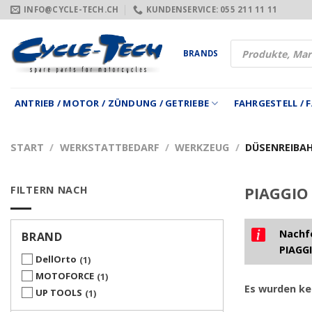
Zum
INFO@CYCLE-TECH.CH
KUNDENSERVICE: 055 211 11 11
Inhalt
springen
Products
BRANDS
search
ANTRIEB / MOTOR / ZÜNDUNG / GETRIEBE
FAHRGESTELL /
START
/
WERKSTATTBEDARF
/
WERKZEUG
/
DÜSENREIBAH
FILTERN NACH
PIAGGIO 
Nachfo
BRAND
PIAGGI
DellOrto
1
MOTOFORCE
1
Es wurden ke
UP TOOLS
1