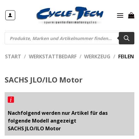
Zum
Inhalt
springen
Products
search
START
/
WERKSTATTBEDARF
/
WERKZEUG
/
FEILEN
SACHS JLO/ILO Motor
Nachfolgend werden nur Artikel für das
folgende Modell angezeigt
SACHS JLO/ILO Motor