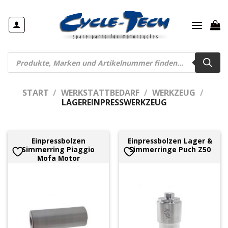
Zum
Inhalt
springen
Products
search
START
/
WERKSTATTBEDARF
/
WERKZEUG
/
LAGEREINPRESSWERKZEUG
Einpressbolzen
Einpressbolzen Lager &
Simmerring Piaggio
Simmerringe Puch Z50
Mofa Motor