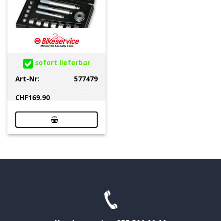
sofort lieferbar
Art-Nr:
577479
CHF
169.90