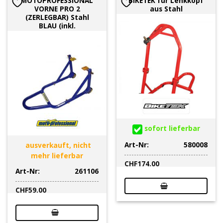
MOTOPROFESSIONAL
BIKETEK für Lenkkopf
VORNE PRO 2
aus Stahl
(ZERLEGBAR) Stahl
BLAU (inkl.
sofort lieferbar
Art-Nr:
580008
ausverkauft, nicht
mehr lieferbar
CHF
174.00
Art-Nr:
261106
CHF
59.00