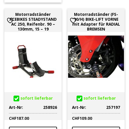
Motorradständer
Motorradständer (FS-
ACEBIKES STEADYSTAND
10/H) BIKE-LIFT VORNE
AC 250, Reifenbr. 90 –
mit Adapter für RADIAL
130mm, 15 – 19
BREMSEN
sofort lieferbar
sofort lieferbar
Art-Nr:
258926
Art-Nr:
257197
CHF
187.00
CHF
109.00