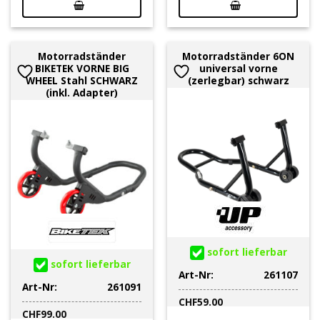
Motorradständer
Motorradständer 6ON
BIKETEK VORNE BIG
universal vorne
WHEEL Stahl SCHWARZ
(zerlegbar) schwarz
(inkl. Adapter)
sofort lieferbar
sofort lieferbar
Art-Nr:
261107
Art-Nr:
261091
CHF
59.00
CHF
99.00