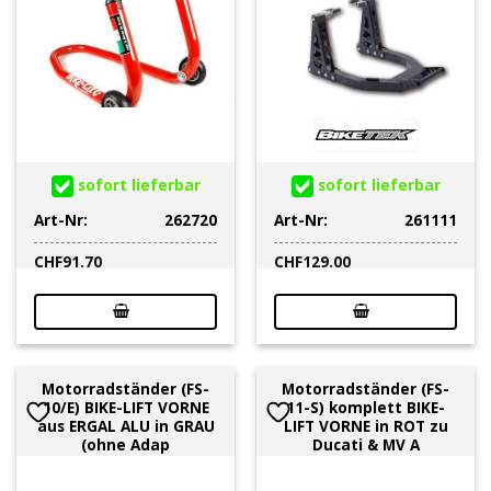
sofort lieferbar
sofort lieferbar
Art-Nr:
262720
Art-Nr:
261111
CHF
91.70
CHF
129.00
Motorradständer (FS-
Motorradständer (FS-
10/E) BIKE-LIFT VORNE
11-S) komplett BIKE-
aus ERGAL ALU in GRAU
LIFT VORNE in ROT zu
(ohne Adap
Ducati & MV A