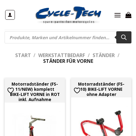
Zum
Inhalt
springen
Products
search
START
/
WERKSTATTBEDARF
/
STÄNDER
/
STÄNDER FÜR VORNE
Motorradständer (FS-
Motorradständer (FS-
11/NEW) komplett
10) BIKE-LIFT VORNE
BIKE-LIFT VORNE in ROT
ohne Adapter
inkl. Aufnahme