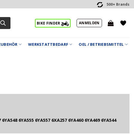
500+ Brands
ANMELDEN
BIKE FINDER
ZUBEHÖR
WERKSTATTBEDARF
OEL / BETRIEBSMITTEL
 6YA548 6YA555 6YA557 6XA257 6YA460 6YA469 6YA544