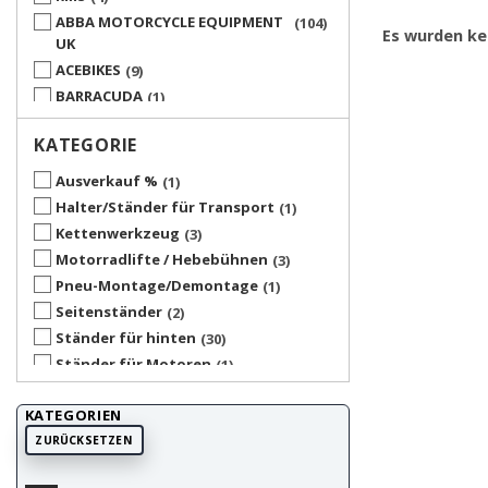
ABBA MOTORCYCLE EQUIPMENT
104
Es wurden ke
UK
ACEBIKES
9
BARRACUDA
1
BIKE-LIFT
56
KATEGORIE
BIKETEK
6
DEMA
4
Ausverkauf %
1
DRC
3
Halter/Ständer für Transport
1
IGM
1
Kettenwerkzeug
3
JMP
3
Motorradlifte / Hebebühnen
3
MOTO-PROFESSIONAL
44
Pneu-Montage/Demontage
1
POLISPORT
13
Seitenständer
2
POWERXSPORTS
5
Ständer für hinten
30
SNAP JACK
1
Ständer für Motoren
1
UP ACCESSORY
12
Ständer für vorne
24
UP TOOLS
1
KATEGORIEN
Ständer zentral
37
UP UNIVERSAL PRODUCTS
1
ZURÜCKSETZEN
Ständer-Zubehör / Adapter
212
WD PERFORMANCE
1