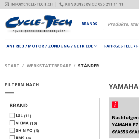
Zum
INFO@CYCLE-TECH.CH
KUNDENSERVICE: 055 211 11 11
Inhalt
springen
Products
BRANDS
search
ANTRIEB / MOTOR / ZÜNDUNG / GETRIEBE
FAHRGESTELL /
START
/
WERKSTATTBEDARF
/
STÄNDER
FILTERN NACH
YAMAHA 
BRAND
LSL
11
Nachfolgend
VICMA
10
YAMAHA FZ 
SHIN YO
6
6YA556 6YA
RMS
4