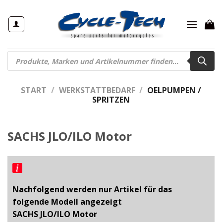
Zum
Inhalt
springen
Products
search
START
/
WERKSTATTBEDARF
/
OELPUMPEN /
SPRITZEN
SACHS JLO/ILO Motor
Nachfolgend werden nur Artikel für das
folgende Modell angezeigt
SACHS JLO/ILO Motor