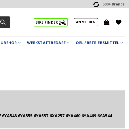
500+ Brands
ANMELDEN
BIKE FINDER
ZUBEHÖR
WERKSTATTBEDARF
OEL / BETRIEBSMITTEL
 6YA548 6YA555 6YA557 6XA257 6YA460 6YA469 6YA544