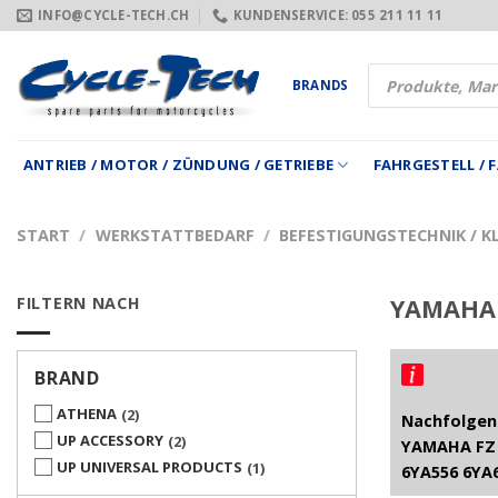
Zum
INFO@CYCLE-TECH.CH
KUNDENSERVICE: 055 211 11 11
Inhalt
springen
Products
BRANDS
search
ANTRIEB / MOTOR / ZÜNDUNG / GETRIEBE
FAHRGESTELL /
START
/
WERKSTATTBEDARF
/
BEFESTIGUNGSTECHNIK / KL
FILTERN NACH
YAMAHA 
BRAND
ATHENA
2
Nachfolgend
UP ACCESSORY
2
YAMAHA FZ 
UP UNIVERSAL PRODUCTS
1
6YA556 6YA