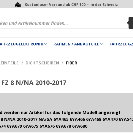
Kostenloser Versand ab CHF 100.-- in der Schweiz
 FAHRZEUGELEKTRONIK
RAHMEN / ANBAUTEILE
FAHRZEUG
EINTEILE
/
DICHTSCHEIBEN
/
FIBER
FZ 8 N/NA 2010-2017
 werden nur Artikel für das folgende Modell angezeigt
8 N/NA 2010-2017 NA/SA 6YA465 6YA466 6YA468 6YA470 6YA547
674 6YA679 6YA675 6YA676 6YA678 6YA680