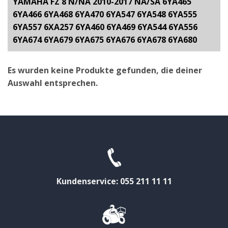
YAMAHA FZ 8 N/NA 2010-2017 NA/SA 6YA465
6YA466 6YA468 6YA470 6YA547 6YA548 6YA555
6YA557 6XA257 6YA460 6YA469 6YA544 6YA556
6YA674 6YA679 6YA675 6YA676 6YA678 6YA680
Es wurden keine Produkte gefunden, die deiner
Auswahl entsprechen.
Kundenservice: 055 211 11 11