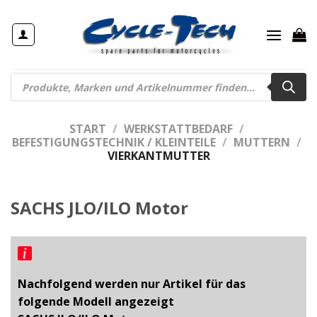
Zum
Inhalt
springen
Products
search
START
/
WERKSTATTBEDARF
/
BEFESTIGUNGSTECHNIK / KLEINTEILE
/
MUTTERN
/
VIERKANTMUTTER
SACHS JLO/ILO Motor
Nachfolgend werden nur Artikel für das
folgende Modell angezeigt