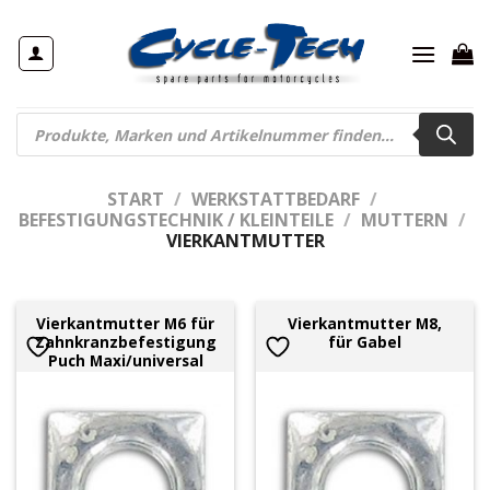
Zum
Inhalt
springen
Products
search
START
/
WERKSTATTBEDARF
/
BEFESTIGUNGSTECHNIK / KLEINTEILE
/
MUTTERN
/
VIERKANTMUTTER
Vierkantmutter M6 für
Vierkantmutter M8,
Zahnkranzbefestigung
für Gabel
Puch Maxi/universal