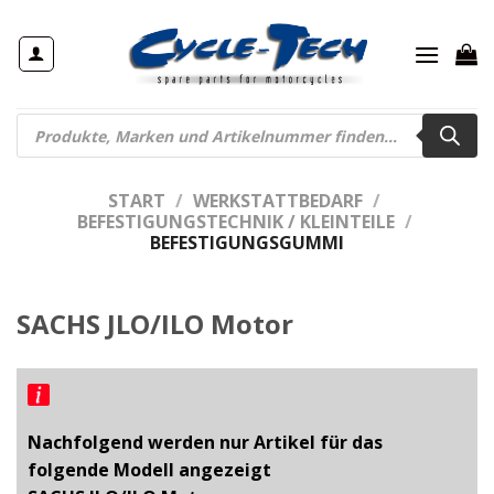
Zum
Inhalt
springen
Products
search
START
/
WERKSTATTBEDARF
/
BEFESTIGUNGSTECHNIK / KLEINTEILE
/
BEFESTIGUNGSGUMMI
SACHS JLO/ILO Motor
Nachfolgend werden nur Artikel für das
folgende Modell angezeigt