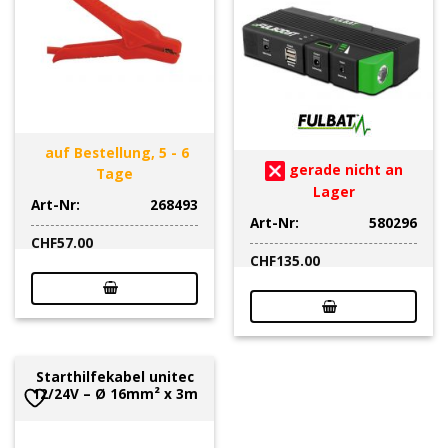
auf Bestellung, 5 - 6
gerade nicht an
Tage
Lager
Art-Nr:
268493
Art-Nr:
580296
CHF
57.00
CHF
135.00
Starthilfekabel unitec
12/24V – Ø 16mm² x 3m