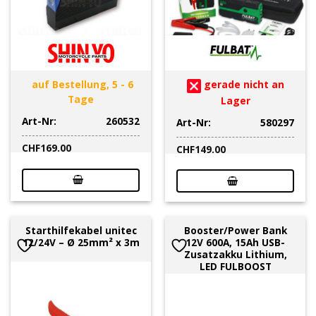
auf Bestellung, 5 - 6
gerade nicht an
Tage
Lager
Art-Nr:
260532
Art-Nr:
580297
CHF
169.00
CHF
149.00
Starthilfekabel unitec
Booster/Power Bank
12/24V – Ø 25mm² x 3m
12V 600A, 15Ah USB-
Zusatzakku Lithium,
LED FULBOOST