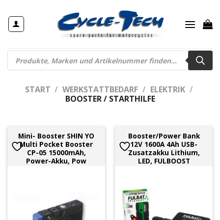
Zum
Inhalt
springen
Products
search
START
/
WERKSTATTBEDARF
/
ELEKTRIK
/
BOOSTER / STARTHILFE
Mini- Booster SHIN YO
Booster/Power Bank
Multi Pocket Booster
12V 1600A 4Ah USB-
CP-05 15000mAh,
Zusatzakku Lithium,
Power-Akku, Pow
LED, FULBOOST