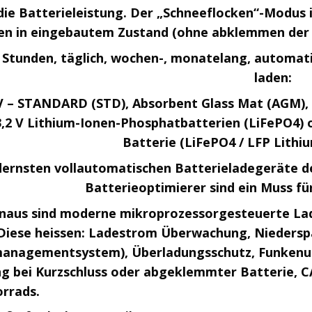
die Batterieleistung. Der „Schneeflocken“-Modus 
en in eingebautem Zustand (ohne abklemmen der 
 Stunden, täglich, wochen-, monatelang, automati
laden:
V – STANDARD (STD), Absorbent Glass Mat (AGM),
13,2 V Lithium-Ionen-Phosphatbatterien (LiFePO4)
Batterie (LiFePO4 / LFP Lith
ernsten vollautomatischen Batterieladegeräte der
Batterieoptimierer sind ein Muss fü
inaus sind moderne mikroprozessorgesteuerte Lad
 Diese heissen: Ladestrom Überwachung, Nieders
managementsystem), Überladungsschutz, Funkenu
g bei Kurzschluss oder abgeklemmter Batterie, 
rrads.