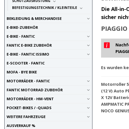
SCHUTZAUSRÜSTUNG
BEFESTIGUNGSTECHNIK / KLEINTEILE
Die All-in
sicher nic
BEKLEIDUNG & MERCHANDISE
PIAGGIO 
E-BIKE-ZUBEHÖR
E-BIKE - FANTIC
Nachfo
FANTIC E-BIKE ZUBEHÖR
PIAGGI
E-BIKE - FANTIC ISSIMO
E-SCOOTER - FANTIC
Es wurden ke
MOFA - BYE BIKE
MOTORRÄDER - FANTIC
Motorroller 5
FANTIC MOTORRAD ZUBEHÖR
(12 V) Auto Pk
X 12V Batter
MOTORRÄDER - HM-VENT
AMPMATIC PR
POCKET-BIKES / -QUADS
NOCO GENIU
WEITERE FAHRZEUGE
AUSVERKAUF %