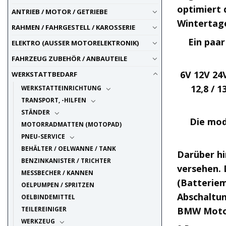
optimiert 
ANTRIEB / MOTOR / GETRIEBE
Wintertag
RAHMEN / FAHRGESTELL / KAROSSERIE
Ein paar
ELEKTRO (AUSSER MOTORELEKTRONIK)
FAHRZEUG ZUBEHÖR / ANBAUTEILE
6V 12V 24
WERKSTATTBEDARF
12,8 / 
WERKSTATTEINRICHTUNG
TRANSPORT, -HILFEN
STÄNDER
Die mod
MOTORRADMATTEN (MOTOPAD)
PNEU-SERVICE
BEHÄLTER / OELWANNE / TANK
Darüber h
BENZINKANISTER / TRICHTER
versehen.
MESSBECHER / KANNEN
(Batterie
OELPUMPEN / SPRITZEN
Abschaltun
OELBINDEMITTEL
BMW Moto
TEILEREINIGER
WERKZEUG