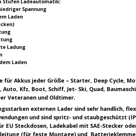
 Stufen Ladeautomatik:
 niedriger Spannung
dem Laden
ecken)
tung
ttung
erte Ladung
n
h dem Laden
 für Akkus jeder Größe – Starter, Deep Cycle, Mo
 Auto, Kfz, Boot, Schiff, Jet- Ski, Quad, Baumas
er Veteranen und Oldtimer.
ngsstarken externen Lader sind sehr handlich, flex
ndungen und sind spritz- und staubgeschützt (IP6
ür EU Steckdosen, Ladekabel mit SAE-Stecker od
leitung (für feste Montage) und Batterieklemme