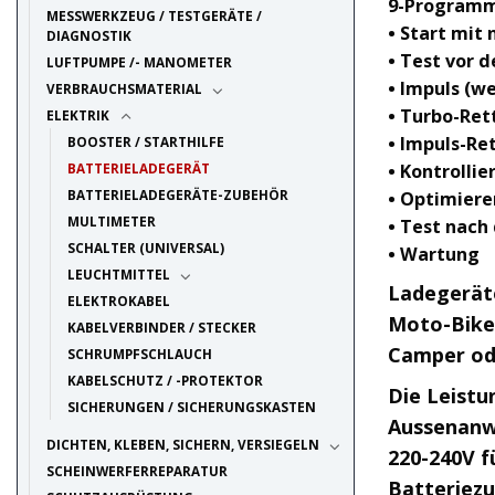
9-Programm
MESSWERKZEUG / TESTGERÄTE /
• Start mit
DIAGNOSTIK
• Test vor 
LUFTPUMPE /- MANOMETER
• Impuls (w
VERBRAUCHSMATERIAL
• Turbo-Ret
ELEKTRIK
• Impuls-Re
BOOSTER / STARTHILFE
• Kontrolli
BATTERIELADEGERÄT
BATTERIELADEGERÄTE-ZUBEHÖR
• Optimiere
MULTIMETER
• Test nac
SCHALTER (UNIVERSAL)
• Wartung
LEUCHTMITTEL
Ladegeräte
ELEKTROKABEL
Moto-Bike,
KABELVERBINDER / STECKER
Camper od
SCHRUMPFSCHLAUCH
KABELSCHUTZ / -PROTEKTOR
Die Leistu
SICHERUNGEN / SICHERUNGSKASTEN
Aussenanwe
DICHTEN, KLEBEN, SICHERN, VERSIEGELN
220-240V f
SCHEINWERFERREPARATUR
Batteriezu