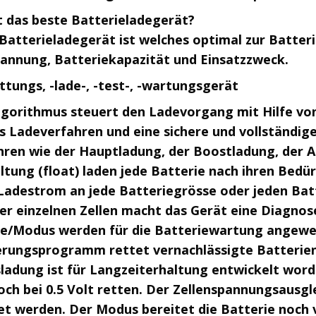
t das beste Batterieladegerät?
Batterieladegerät ist welches optimal zur Batter
annung, Batteriekapazität und Einsatzzweck.
ttungs, -lade-, -test-, -wartungsgerät
gorithmus steuert den Ladevorgang mit Hilfe vo
 Ladeverfahren und eine sichere und vollständige
ren wie der Hauptladung, der Boostladung, der A
tung (float) laden jede Batterie nach ihren Bedü
Ladestrom an jede Batteriegrösse oder jeden Ba
er einzelnen Zellen macht das Gerät eine Diagno
/Modus werden für die Batteriewartung angewe
erungsprogramm rettet vernachlässigte Batterien n
ladung ist für Langzeiterhaltung entwickelt word
och bei 0.5 Volt retten. Der Zellenspannungsausg
 werden. Der Modus bereitet die Batterie noch 