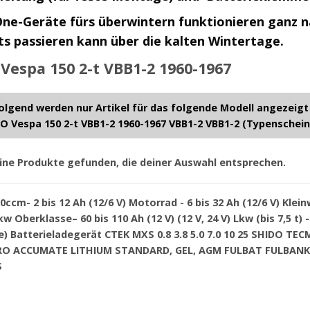
-One-Geräte fürs überwintern funktionieren ganz 
hts passieren kann über die kalten Wintertage.
Vespa 150 2-t VBB1-2 1960-1967
lgend werden nur Artikel für das folgende Modell angezeigt
O Vespa 150 2-t VBB1-2 1960-1967 VBB1-2 VBB1-2 (Typenschein
ine Produkte gefunden, die deiner Auswahl entsprechen.
0ccm- 2 bis 12 Ah (12/6 V) Motorrad - 6 bis 32 Ah (12/6 V) Klei
w Oberklasse– 60 bis 110 Ah (12 V) (12 V, 24 V) Lkw (bis 7,5 t) - 
ie) Batterieladegerät CTEK MXS 0.8 3.8 5.0 7.0 10 25 SHIDO T
O ACCUMATE LITHIUM STANDARD, GEL, AGM FULBAT FULBANK
S