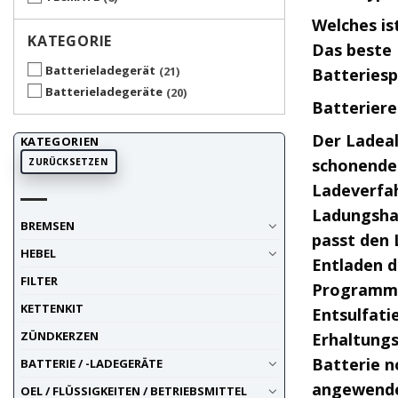
Welches is
KATEGORIE
Das beste 
Batterieladegerät
21
Batteriesp
Batterieladegeräte
20
Batteriere
Der Ladeal
KATEGORIEN
schonendes
ZURÜCKSETZEN
Ladeverfah
Ladungshal
BREMSEN
passt den 
HEBEL
Entladen d
FILTER
Programme
KETTENKIT
Entsulfati
ZÜNDKERZEN
Erhaltungs
Batterie n
BATTERIE / -LADEGERÄTE
angewendet
OEL / FLÜSSIGKEITEN / BETRIEBSMITTEL