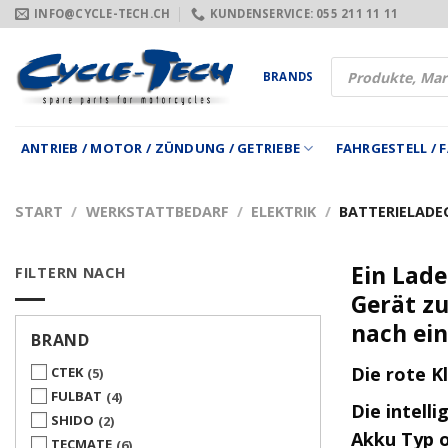
Zum
INFO@CYCLE-TECH.CH
KUNDENSERVICE: 055 211 11 11
Inhalt
springen
Products
BRANDS
search
ANTRIEB / MOTOR / ZÜNDUNG / GETRIEBE
FAHRGESTELL /
START
/
WERKSTATTBEDARF
/
ELEKTRIK
/
BATTERIELADE
Ein Lade
FILTERN NACH
Gerät zu
nach ein
BRAND
Die rote K
CTEK
5
FULBAT
4
Die intell
SHIDO
2
Akku Typ o
TECMATE
6