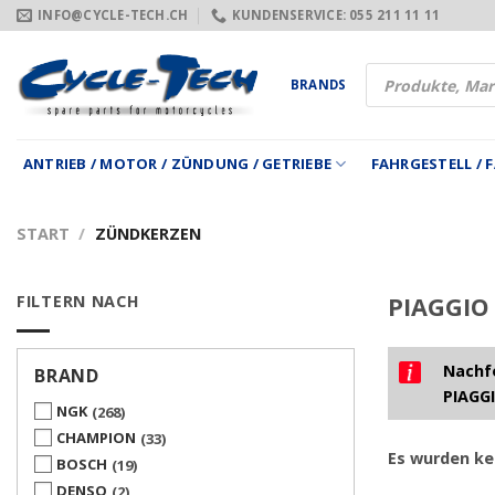
Zum
INFO@CYCLE-TECH.CH
KUNDENSERVICE: 055 211 11 11
Inhalt
springen
Products
BRANDS
search
ANTRIEB / MOTOR / ZÜNDUNG / GETRIEBE
FAHRGESTELL /
START
/
ZÜNDKERZEN
FILTERN NACH
PIAGGIO 
Nachfo
BRAND
PIAGGI
NGK
268
CHAMPION
33
Es wurden ke
BOSCH
19
DENSO
2