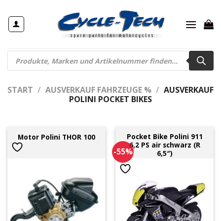
Zum
Inhalt
springen
Products
search
START
/
AUSVERKAUF FAHRZEUGE %
/
AUSVERKAUF
POLINI POCKET BIKES
Pocket Bike Polini 911
Motor Polini THOR 100
6,2 PS air schwarz (R
-55%
6,5″)