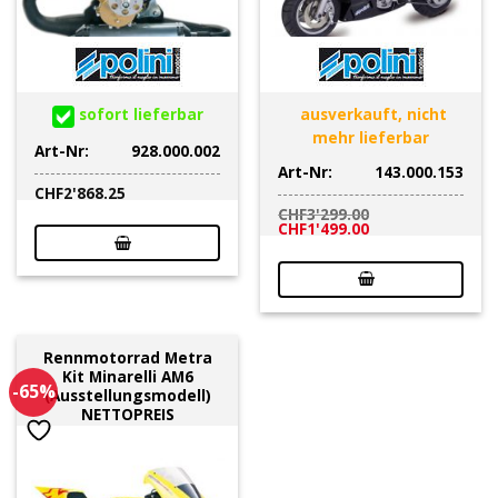
sofort lieferbar
ausverkauft, nicht
mehr lieferbar
Art-Nr:
928.000.002
Art-Nr:
143.000.153
CHF
2'868.25
CHF
3'299.00
Ursprünglicher
Aktueller
CHF
1'499.00
Preis
Preis
war:
ist:
CHF3'299.00
CHF1'499.00.
Rennmotorrad Metra
Kit Minarelli AM6
-65%
(Ausstellungsmodell)
NETTOPREIS