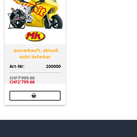
ausverkauft, aktuell
nicht lieferbar
Art-Nr:
200000
CHF
7'999.00
Ursprünglicher
Aktueller
CHF
2'799.66
Preis
Preis
war:
ist:
CHF7'999.00
CHF2'799.66.