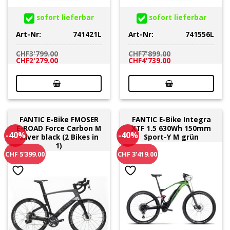
sofort lieferbar
sofort lieferbar
Art-Nr:
741421L
Art-Nr:
741556L
CHF
3'799.00
CHF
7'899.00
Ursprünglicher
Aktueller
Ursprünglicher
Aktueller
CHF
2'279.00
CHF
4'739.00
Preis
Preis
Preis
Preis
war:
ist:
war:
ist:
CHF3'799.00
CHF2'279.00.
CHF7'899.00
CHF4'739.00.
FANTIC E-Bike FMOSER
FANTIC E-Bike Integra
E-ROAD Force Carbon M
XTF 1.5 630Wh 150mm
-40%
-40%
silver black (2 Bikes in
Sport-Y M grün
1)
CHF 5'399.00
CHF 3'419.00