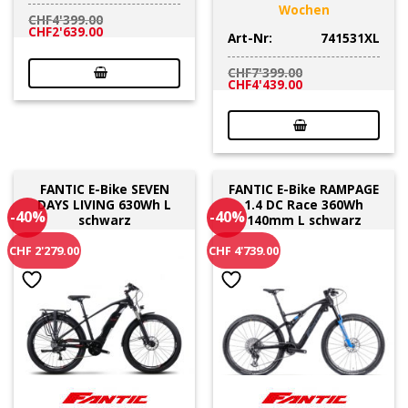
Wochen
CHF
4'399.00
Ursprünglicher
Aktueller
CHF
2'639.00
Art-Nr:
741531XL
Preis
Preis
war:
ist:
CHF4'399.00
CHF2'639.00.
CHF
7'399.00
Ursprünglicher
Aktueller
CHF
4'439.00
Preis
Preis
war:
ist:
CHF7'399.00
CHF4'439.00.
FANTIC E-Bike SEVEN
FANTIC E-Bike RAMPAGE
DAYS LIVING 630Wh L
1.4 DC Race 360Wh
-40%
-40%
schwarz
140mm L schwarz
CHF 2'279.00
CHF 4'739.00