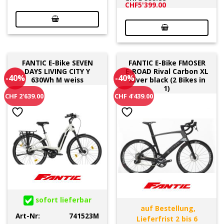
Preis
Preis
Ursprünglicher
Aktueller
CHF
5'399.00
war:
ist:
Preis
Preis
CHF5'699.00
CHF3'419.00.
war:
ist:
CHF8'999.00
CHF5'399.00.
FANTIC E-Bike SEVEN
FANTIC E-Bike FMOSER
DAYS LIVING CITY Y
E-ROAD Rival Carbon XL
-40%
-40%
630Wh M weiss
silver black (2 Bikes in
1)
CHF 2'639.00
CHF 4'439.00
sofort lieferbar
auf Bestellung,
Art-Nr:
741523M
Lieferfrist 2 bis 6