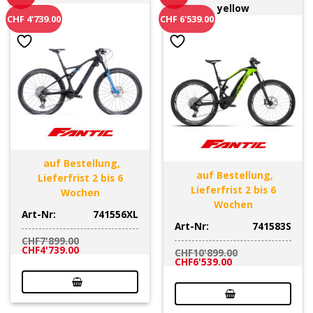
yellow
CHF 4'739.00
CHF 6'539.00
auf Bestellung,
auf Bestellung,
Lieferfrist 2 bis 6
Lieferfrist 2 bis 6
Wochen
Wochen
Art-Nr:
741556XL
Art-Nr:
741583S
CHF
7'899.00
Ursprünglicher
Aktueller
CHF
4'739.00
CHF
10'899.00
Preis
Preis
Ursprünglicher
Aktueller
CHF
6'539.00
war:
ist:
Preis
Preis
CHF7'899.00
CHF4'739.00.
war:
ist:
CHF10'899.00
CHF6'539.00.