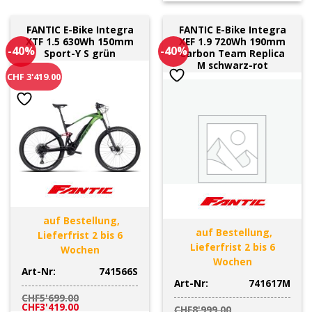
FANTIC E-Bike Integra
FANTIC E-Bike Integra
XTF 1.5 630Wh 150mm
XEF 1.9 720Wh 190mm
-40%
-40%
Sport-Y S grün
Carbon Team Replica
M schwarz-rot
CHF 3'419.00
auf Bestellung,
auf Bestellung,
Lieferfrist 2 bis 6
Lieferfrist 2 bis 6
Wochen
Wochen
Art-Nr:
741566S
Art-Nr:
741617M
CHF
5'699.00
Ursprünglicher
Aktueller
CHF
3'419.00
CHF
8'999.00