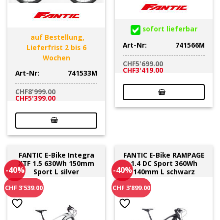
sofort lieferbar
auf Bestellung,
Art-Nr:
741566M
Lieferfrist 2 bis 6
Wochen
CHF
5'699.00
Ursprünglicher
Aktueller
CHF
3'419.00
Art-Nr:
741533M
Preis
Preis
war:
ist:
CHF5'699.00
CHF3'419.00.
CHF
8'999.00
Ursprünglicher
Aktueller
CHF
5'399.00
Preis
Preis
war:
ist:
CHF8'999.00
CHF5'399.00.
FANTIC E-Bike Integra
FANTIC E-Bike RAMPAGE
XTF 1.5 630Wh 150mm
1.4 DC Sport 360Wh
-40%
-40%
Sport L silver
140mm L schwarz
CHF 3'539.00
CHF 3'899.00