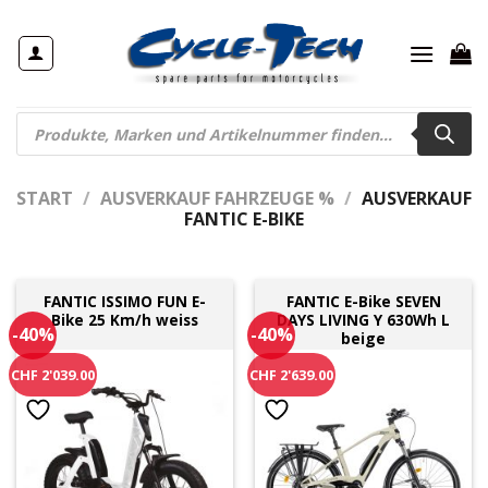
Zum
Inhalt
springen
Products
search
START
/
AUSVERKAUF FAHRZEUGE %
/
AUSVERKAUF
FANTIC E-BIKE
FANTIC ISSIMO FUN E-
FANTIC E-Bike SEVEN
Bike 25 Km/h weiss
DAYS LIVING Y 630Wh L
-40%
-40%
beige
CHF 2'039.00
CHF 2'639.00