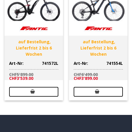
auf Bestellung,
auf Bestellung,
Lieferfrist 2 bis 6
Lieferfrist 2 bis 6
Wochen
Wochen
Art-Nr:
741572L
Art-Nr:
741554L
CHF
5'899.00
CHF
6'499.00
Ursprünglicher
Aktueller
Ursprünglicher
Aktueller
CHF
3'539.00
CHF
3'899.00
Preis
Preis
Preis
Preis
war:
ist:
war:
ist:
CHF5'899.00
CHF3'539.00.
CHF6'499.00
CHF3'899.00.