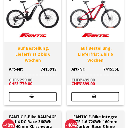
auf Bestellung,
auf Bestellung,
Lieferfrist 2 bis 6
Lieferfrist 2 bis 6
Wochen
Wochen
Art-Nr:
741591S
Art-Nr:
741555L
CHF
6'299.00
CHF
6'499.00
Ursprünglicher
Aktueller
Ursprünglicher
Aktueller
CHF
3'779.00
CHF
3'899.00
Preis
Preis
Preis
Preis
war:
ist:
war:
ist:
CHF6'299.00
CHF3'779.00.
CHF6'499.00
CHF3'899.00.
FANTIC E-Bike RAMPAGE
FANTIC E-Bike Integra
1.4 DC Race 360Wh
XTF 1.6 720Wh 160mm
-40%
-40%
140mm XL schwarz
Carbon Race S lime