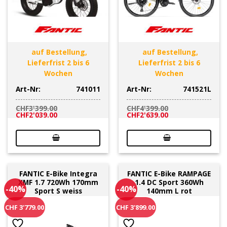
auf Bestellung,
auf Bestellung,
Lieferfrist 2 bis 6
Lieferfrist 2 bis 6
Wochen
Wochen
Art-Nr:
741011
Art-Nr:
741521L
CHF
3'399.00
CHF
4'399.00
Ursprünglicher
Aktueller
Ursprünglicher
Aktueller
CHF
2'039.00
CHF
2'639.00
Preis
Preis
Preis
Preis
war:
ist:
war:
ist:
CHF3'399.00
CHF2'039.00.
CHF4'399.00
CHF2'639.00.
FANTIC E-Bike Integra
FANTIC E-Bike RAMPAGE
XMF 1.7 720Wh 170mm
1.4 DC Sport 360Wh
-40%
-40%
Sport S weiss
140mm L rot
CHF 3'779.00
CHF 3'899.00