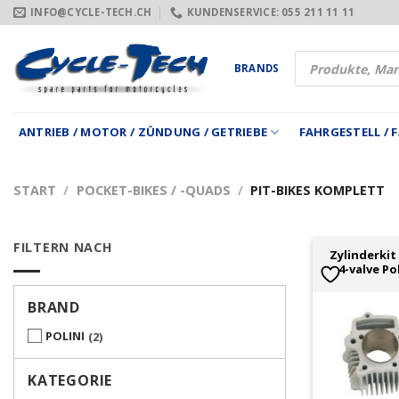
Zum
INFO@CYCLE-TECH.CH
KUNDENSERVICE: 055 211 11 11
Inhalt
springen
Products
BRANDS
search
ANTRIEB / MOTOR / ZÜNDUNG / GETRIEBE
FAHRGESTELL /
START
/
POCKET-BIKES / -QUADS
/
PIT-BIKES KOMPLETT
FILTERN NACH
Zylinderkit
4-valve P
BRAND
POLINI
2
KATEGORIE