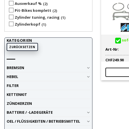
Ausverkauf %
2
Pit-Bikes komplett
2
Zylinder tuning, racing
1
Zylinderkopf
1
sofo
KATEGORIEN
ZURÜCKSETZEN
Art-Nr:
CHF
249.90
BREMSEN
HEBEL
FILTER
KETTENKIT
ZÜNDKERZEN
BATTERIE / -LADEGERÄTE
OEL / FLÜSSIGKEITEN / BETRIEBSMITTEL