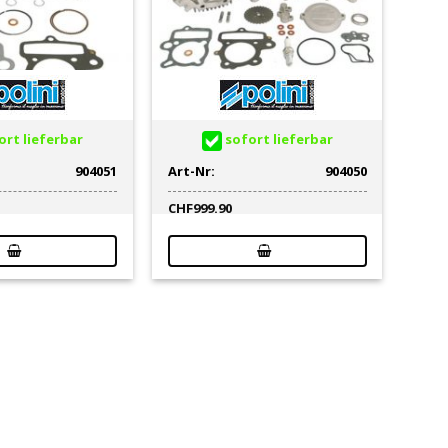
rt lieferbar
sofort lieferbar
904051
Art-Nr:
904050
CHF
999.90