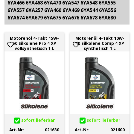
6YA466 6YA468 6YA470 6YA547 6YA548 6YA555
6YA557 6XA257 6YA460 6YA469 6YA544 6YA556
6YA674 6YA679 6YA675 6YA676 6YA678 6YA680
Motorenöl 4-Takt 15W-
Motorenöl 4-Takt 10W-
50 Silkolene Pro 4 XP
40 Silkolene Comp 4 XP
vollsynthetisch 1 L
synthetisch 1 L
sofort lieferbar
sofort lieferbar
Art-Nr:
021630
Art-Nr:
021600