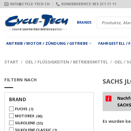
Zum
INFO@CYCLE-TECH.CH
KUNDENSERVICE: 055 211 11 11
Inhalt
springen
Products
BRANDS
search
ANTRIEB / MOTOR / ZÜNDUNG / GETRIEBE
FAHRGESTELL /
START
/
OEL / FLÜSSIGKEITEN / BETRIEBSMITTEL
/
OEL / 
FILTERN NACH
SACHS JL
Nachfo
BRAND
SACHS
FUCHS
7
MOTOREX
90
Es wurden ke
SILKOLENE
55
SILKOLENE CLASSIC
7