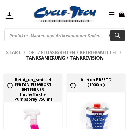
Zum
Inhalt
springen
Products
search
START
/
OEL / FLÜSSIGKEITEN / BETRIEBSMITTEL
/
TANKSANIERUNG / TANKREVISION
Reinigungsmittel
Aceton PRESTO
FERTAN FLUGROST
(1000ml)
ENTFERNER
hocheffektiv
Pumpspray 750 ml