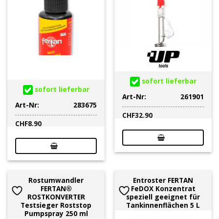
sofort lieferbar
sofort lieferbar
Art-Nr:
261901
Art-Nr:
283675
CHF
32.90
CHF
8.90
Rostumwandler
Entroster FERTAN
FERTAN®
FeDOX Konzentrat
ROSTKONVERTER
speziell geeignet für
Testsieger Roststop
Tankinnenflächen 5 L
Pumpspray 250 ml