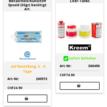
Metall/Holz/Kunsstoff
Liter-Tanks
Epoxid (50gr) benötigt
Art.
sofort lieferbar
Art-Nr:
360490
auf Bestellung, 5 - 6
Tage
CHF
74.90
Art-Nr:
260913
CHF
24.90