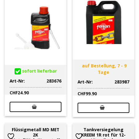
auf Bestellung, 7 - 9
sofort lieferbar
Tage
Art-Nr:
283676
Art-Nr:
283987
CHF
24.90
CHF
99.90
Flüssigmetall MD MET
Tankversiegelung
2K
KREEM 1R rot für 12-