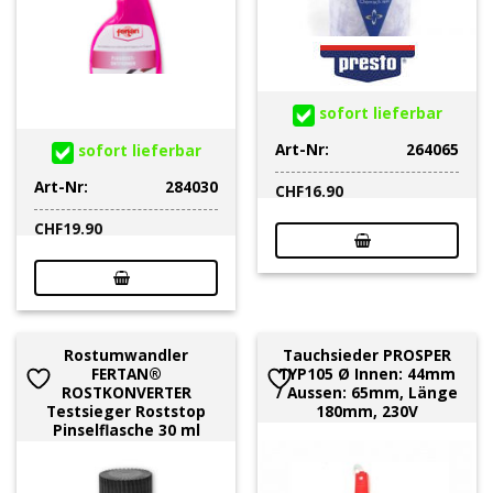
sofort lieferbar
Art-Nr:
264065
sofort lieferbar
Art-Nr:
284030
CHF
16.90
CHF
19.90
Rostumwandler
Tauchsieder PROSPER
FERTAN®
TYP105 Ø Innen: 44mm
ROSTKONVERTER
/ Aussen: 65mm, Länge
Testsieger Roststop
180mm, 230V
Pinselflasche 30 ml