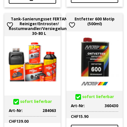
Tank-Sanierungsset FERTAN
Entfetter 600 Motip
Reiniger/Entroster/
(500ml)
Rostumwandler/Versiegelung
30-80 L
sofort lieferbar
sofort lieferbar
Art-Nr:
360430
Art-Nr:
284063
CHF
15.90
CHF
139.00