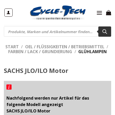
Zum
Inhalt
springen
Products
search
START
/
OEL / FLÜSSIGKEITEN / BETRIEBSMITTEL
/
FARBEN / LACK / GRUNDIERUNG
/
GLÜHLAMPEN
SACHS JLO/ILO Motor
Nachfolgend werden nur Artikel für das
folgende Modell angezeigt
SACHS JLO/ILO Motor