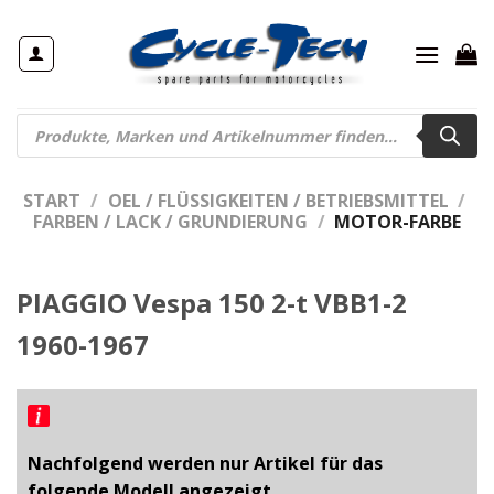
Zum
Inhalt
springen
Products
search
START
/
OEL / FLÜSSIGKEITEN / BETRIEBSMITTEL
/
FARBEN / LACK / GRUNDIERUNG
/
MOTOR-FARBE
PIAGGIO Vespa 150 2-t VBB1-2
1960-1967
Nachfolgend werden nur Artikel für das
folgende Modell angezeigt