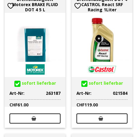
Motorex BRAKE FLUID
CASTROL React SRF
DOT 4 5 L
Racing 1Liter
sofort lieferbar
sofort lieferbar
Art-Nr:
263187
Art-Nr:
021584
CHF
61.00
CHF
119.00