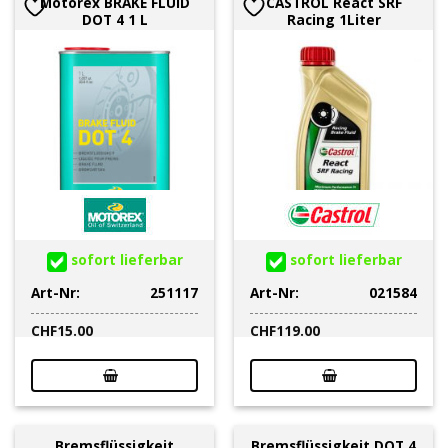
Motorex BRAKE FLUID
CASTROL React SRF
DOT 4 1 L
Racing 1Liter
sofort lieferbar
sofort lieferbar
Art-Nr:
251117
Art-Nr:
021584
CHF
15.00
CHF
119.00
Bremsflüssigkeit
Bremsflüssigkeit DOT 4