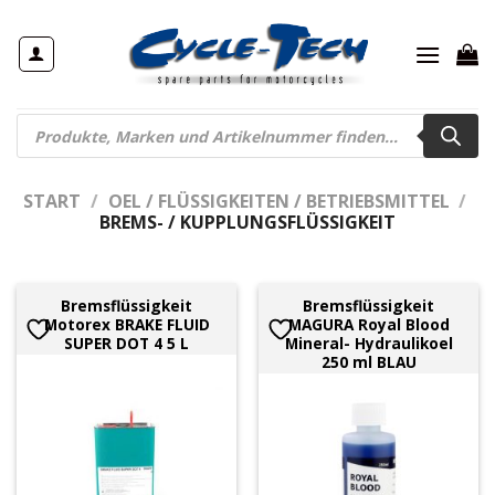
Zum
Inhalt
springen
Products
search
START
/
OEL / FLÜSSIGKEITEN / BETRIEBSMITTEL
/
BREMS- / KUPPLUNGSFLÜSSIGKEIT
Bremsflüssigkeit
Bremsflüssigkeit
Motorex BRAKE FLUID
MAGURA Royal Blood
SUPER DOT 4 5 L
Mineral- Hydraulikoel
250 ml BLAU