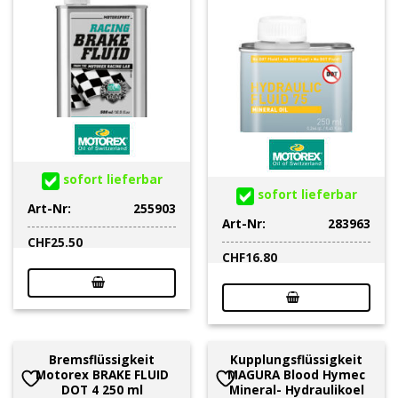
sofort lieferbar
sofort lieferbar
Art-Nr:
255903
Art-Nr:
283963
CHF
25.50
CHF
16.80
Bremsflüssigkeit
Kupplungsflüssigkeit
Motorex BRAKE FLUID
MAGURA Blood Hymec
DOT 4 250 ml
Mineral- Hydraulikoel