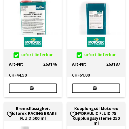
sofort lieferbar
sofort lieferbar
Art-Nr:
263146
Art-Nr:
263187
CHF
44.50
CHF
61.00
Bremsflüssigkeit
Kupplungsöl Motorex
Motorex RACING BRAKE
HYDRAULIC FLUID 75
FLUID 500 ml
Kupplungssysteme 250
ml