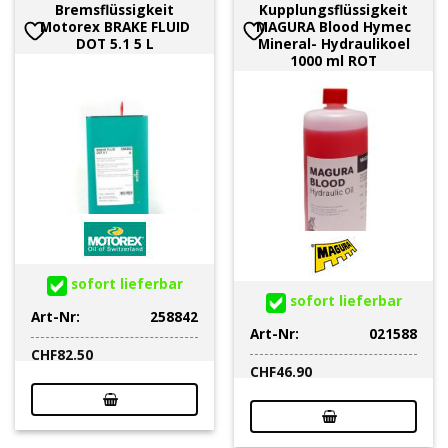
Bremsflüssigkeit
Kupplungsflüssigkeit
Motorex BRAKE FLUID
MAGURA Blood Hymec
DOT 5.1 5 L
Mineral- Hydraulikoel
1000 ml ROT
sofort lieferbar
sofort lieferbar
Art-Nr:
258842
Art-Nr:
021588
CHF
82.50
CHF
46.90