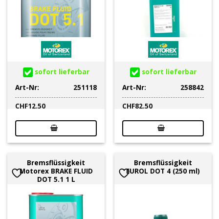
sofort lieferbar
sofort lieferbar
Art-Nr:
251118
Art-Nr:
258842
CHF
12.50
CHF
82.50
Bremsflüssigkeit
Bremsflüssigkeit
Motorex BRAKE FLUID
EUROL DOT 4 (250 ml)
DOT 5.1 1 L