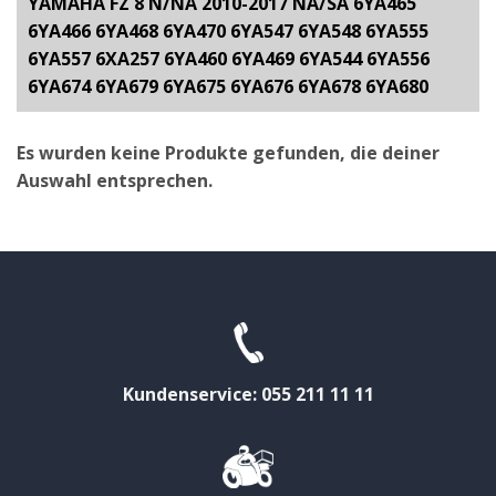
YAMAHA FZ 8 N/NA 2010-2017 NA/SA 6YA465
6YA466 6YA468 6YA470 6YA547 6YA548 6YA555
6YA557 6XA257 6YA460 6YA469 6YA544 6YA556
6YA674 6YA679 6YA675 6YA676 6YA678 6YA680
Es wurden keine Produkte gefunden, die deiner
Auswahl entsprechen.
Kundenservice: 055 211 11 11