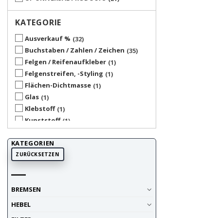
KATEGORIE
Ausverkauf %
32
Buchstaben / Zahlen / Zeichen
35
Felgen / Reifenaufkleber
1
Felgenstreifen, -Styling
1
Flächen-Dichtmasse
1
Glas
1
Klebstoff
1
Kunststoff
1
Selbsklebefolie
1
KATEGORIEN
Startnummer
1
ZURÜCKSETZEN
Sticker / Aufkleber
1
Sticker / Aufkleber
1
transparente Materialien
1
BREMSEN
Visier
1
HEBEL