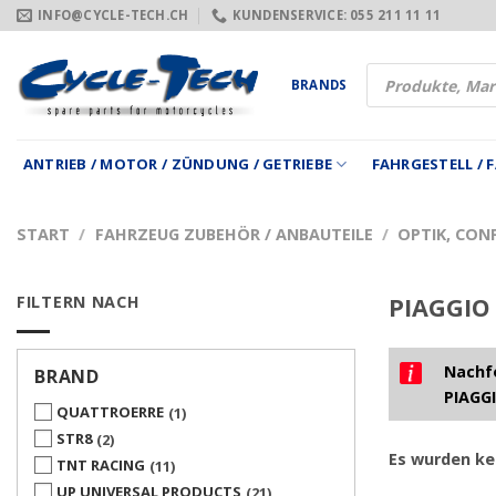
Zum
INFO@CYCLE-TECH.CH
KUNDENSERVICE: 055 211 11 11
Inhalt
springen
Products
BRANDS
search
ANTRIEB / MOTOR / ZÜNDUNG / GETRIEBE
FAHRGESTELL /
START
/
FAHRZEUG ZUBEHÖR / ANBAUTEILE
/
OPTIK, CON
FILTERN NACH
PIAGGIO 
Nachfo
BRAND
PIAGGI
QUATTROERRE
1
STR8
2
Es wurden ke
TNT RACING
11
UP UNIVERSAL PRODUCTS
21