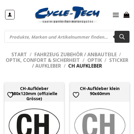
Zum
Inhalt
springen
Products
search
START
/
FAHRZEUG ZUBEHÖR / ANBAUTEILE
/
OPTIK, CONFORT & SICHERHEIT
/
OPTIK
/
STICKER
/ AUFKLEBER
/
CH AUFKLEBER
CH-Aufkleber
CH-Aufkleber klein
180x120mm (offizielle
90x60mm
Grösse)