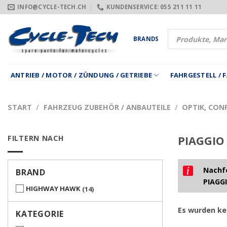
Zum
INFO@CYCLE-TECH.CH
KUNDENSERVICE: 055 211 11 11
Inhalt
springen
Products
BRANDS
search
ANTRIEB / MOTOR / ZÜNDUNG / GETRIEBE
FAHRGESTELL /
START
/
FAHRZEUG ZUBEHÖR / ANBAUTEILE
/
OPTIK, CON
FILTERN NACH
PIAGGIO 
Nachfo
BRAND
PIAGGI
HIGHWAY HAWK
14
Es wurden ke
KATEGORIE