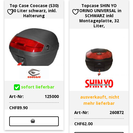
Top Case Coocase (S30)
Topcase SHIN YO
30 Liter schwarz, inkl.
TORINO UNIVERSAL in
Halterung
SCHWARZ inkl
Montageplatte, 32
Liter,
sofort lieferbar
Art-Nr:
125000
ausverkauft, nicht
mehr lieferbar
CHF
89.90
Art-Nr:
260872
CHF
62.00