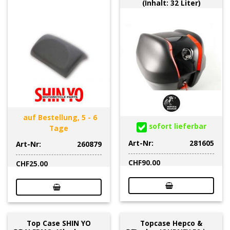
(Inhalt: 32 Liter)
auf Bestellung, 5 - 6
sofort lieferbar
Tage
Art-Nr:
281605
Art-Nr:
260879
CHF
90.00
CHF
25.00
Top Case SHIN YO
Topcase Hepco &