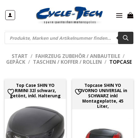
Zum
Inhalt
springen
Products
search
START
/
FAHRZEUG ZUBEHÖR / ANBAUTEILE
/
GEPÄCK
/
TASCHEN / KOFFER / ROLLEN
/
TOPCASE
Top Case SHIN YO
Topcase SHIN YO
RIMINI 32l schwarz,
LIVORNO UNIVERSAL in
getönt, inkl. Halterung
SCHWARZ inkl
Montageplatte, 45
Liter,