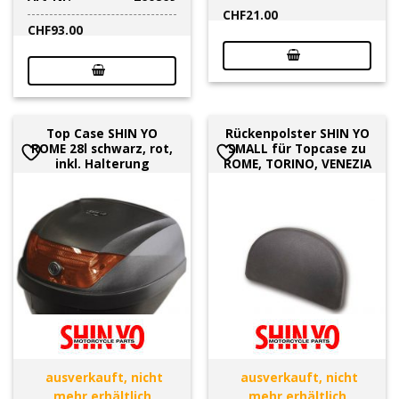
CHF
21.00
CHF
93.00
Top Case SHIN YO
Rückenpolster SHIN YO
ROME 28l schwarz, rot,
SMALL für Topcase zu
inkl. Halterung
ROME, TORINO, VENEZIA
ausverkauft, nicht
ausverkauft, nicht
mehr erhältlich
mehr erhältlich