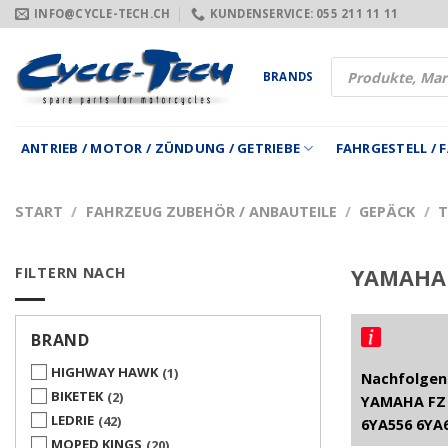
Zum
INFO@CYCLE-TECH.CH
KUNDENSERVICE: 055 211 11 11
Inhalt
springen
Products
BRANDS
search
ANTRIEB / MOTOR / ZÜNDUNG / GETRIEBE
FAHRGESTELL /
START
/
FAHRZEUG ZUBEHÖR / ANBAUTEILE
/
GEPÄCK
/
T
FILTERN NACH
YAMAHA 
BRAND
HIGHWAY HAWK
1
Nachfolgend
BIKETEK
2
YAMAHA FZ 
LEDRIE
42
6YA556 6YA
MOPED KINGS
20