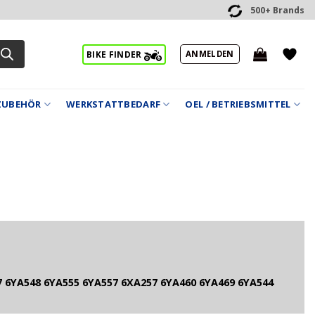
500+ Brands
ANMELDEN
BIKE FINDER
ZUBEHÖR
WERKSTATTBEDARF
OEL / BETRIEBSMITTEL
 6YA548 6YA555 6YA557 6XA257 6YA460 6YA469 6YA544